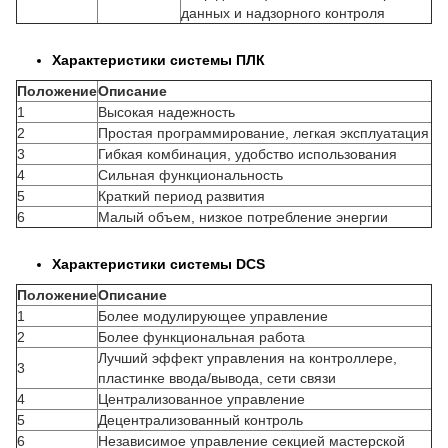
данных и надзорного контроля
Характеристики системы ПЛК
Положение
Описание
1
Высокая надежность
2
Простая программирование, легкая эксплуатация
3
Гибкая комбинация, удобство использования
4
Сильная функциональность
5
Краткий период развития
6
Малый объем, низкое потребление энергии
Характеристики системы DCS
Положение
Описание
1
Более модулирующее управление
2
Более функциональная работа
Лучший эффект управления на контроллере,
3
пластинке ввода/вывода, сети связи
4
Централизованное управление
5
Децентрализованный контроль
6
Независимое управление секцией мастерской