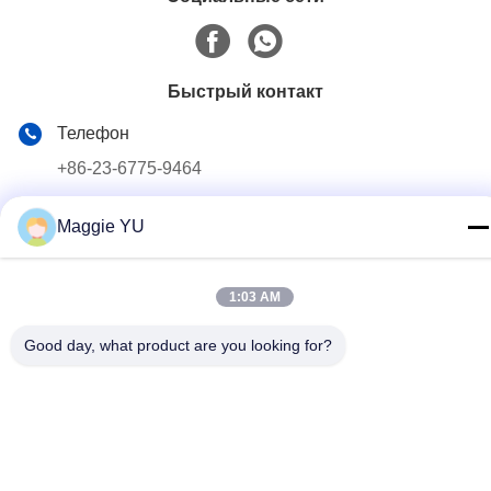
Быстрый контакт
Телефон
+86-23-6775-9464
Электронная почта
Maggie YU
linwyu@jeffer.com.cn
Адрес
1:03 AM
4FL, B3 Сатурн Builing, дорога звезды но. 98, новая
северная зона, Чунцин, Китай
Good day, what product are you looking for?
Политика конфиденциальности
|
Карта сайта
Качество Китая хорошее Промышленная стеклянная печь
Поставщик. © авторского права 2020-2026 JEFFER
Engineering and Technology Co.,Ltd . Все права защищены.