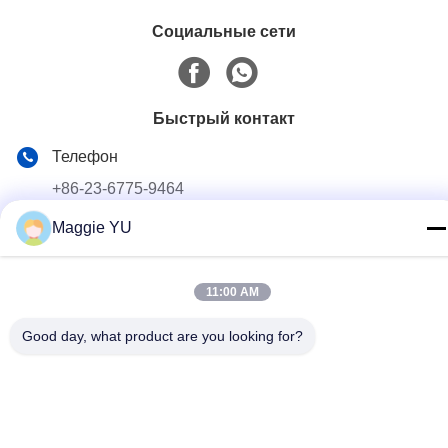
Социальные сети
Быстрый контакт
Телефон
+86-23-6775-9464
Maggie YU
Электронная почта
linwyu@jeffer.com.cn
Адрес
11:00 AM
4FL, B3 Сатурн Builing, дорога звезды но. 98, новая
Good day, what product are you looking for?
северная зона, Чунцин, Китай
Политика конфиденциальности
|
Карта сайта
Качество Китая хорошее Промышленная стеклянная печь