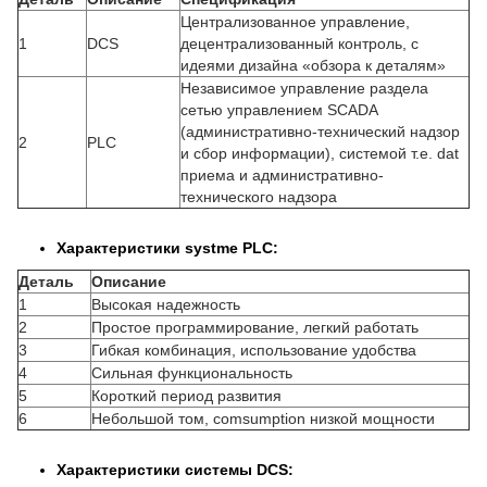
Централизованное управление,
1
DCS
децентрализованный контроль, с
идеями дизайна «обзора к деталям»
Независимое управление раздела
сетью управлением SCADA
(административно-технический надзор
2
PLC
и сбор информации), системой т.е. dat
приема и административно-
технического надзора
Характеристики systme PLC:
Деталь
Описание
1
Высокая надежность
2
Простое программирование, легкий работать
3
Гибкая комбинация, использование удобства
4
Сильная функциональность
5
Короткий период развития
6
Небольшой том, comsumption низкой мощности
Характеристики системы DCS: