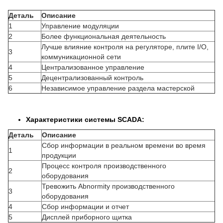
Деталь
Описание
1
Управление модуляции
2
Более функциональная деятельность
Лучше влияние контроля на регуляторе, плите I/O,
3
коммуникационной сети
4
Централизованное управление
5
Децентрализованный контроль
6
Независимое управление раздела мастерской
Характеристики системы SCADA:
Деталь
Описание
Сбор информации в реальном времени во время
1
продукции
Процесс контроля производственного
2
оборудования
Тревожить Abnormity производственного
3
оборудования
4
Сбор информации и отчет
5
Дисплей приборного щитка