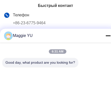
Быстрый контакт
Телефон
+86-23-6775-9464
Электронная почта
Maggie YU
linwyu@jeffer.com.cn
Адрес
6:31 AM
4FL, B3 Сатурн Builing, дорога звезды но. 98, новая
северная зона, Чунцин, Китай
Good day, what product are you looking for?
Политика конфиденциальности
|
Карта сайта
Качество Китая хорошее Промышленная стеклянная печь
Поставщик. © авторского права 2020-2026 JEFFER
Engineering and Technology Co.,Ltd . Все права защищены.