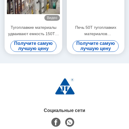
Видео
Тугоплавкие материалы
Печь 50T тугоплавких
удваивают емкость 150Ton
материалов
промышленной стеклянной
натроизвестковая
Получите самую
Получите самую
печи топлива ежедневная
стеклянная плавя
лучшую цену
лучшую цену
Социальные сети