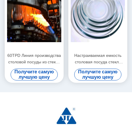
60TPD Линия производства
Настраиваемая емкость
столовой посуды из стекла
столовая посуда стекло
Чистый бокал для
прозрачное стекло блюда
Получите самую
Получите самую
повседневного
миска для домашнего
лучшую цену
лучшую цену
использования
стекла