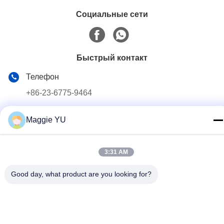
Социальные сети
Быстрый контакт
Телефон
+86-23-6775-9464
Электронная почта
Maggie YU
linwyu@jeffer.com.cn
Адрес
3:31 AM
4FL, B3 Сатурн Builing, дорога звезды но. 98, новая
северная зона, Чунцин, Китай
Good day, what product are you looking for?
Политика конфиденциальности
|
Карта сайта
Качество Китая хорошее Промышленная стеклянная печь