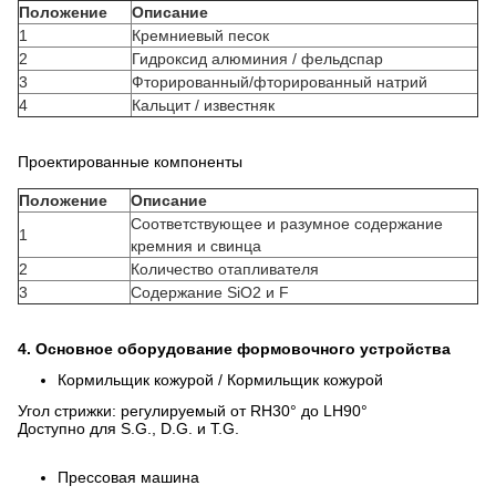
Положение
Описание
1
Кремниевый песок
2
Гидроксид алюминия / фельдспар
3
Фторированный/фторированный натрий
4
Кальцит / известняк
Проектированные компоненты
Положение
Описание
Соответствующее и разумное содержание
1
кремния и свинца
2
Количество отапливателя
3
Содержание SiO2 и F
4. Основное оборудование формовочного устройства
Кормильщик кожурой / Кормильщик кожурой
Угол стрижки: регулируемый от RH30° до LH90°
Доступно для S.G., D.G. и T.G.
Прессовая машина